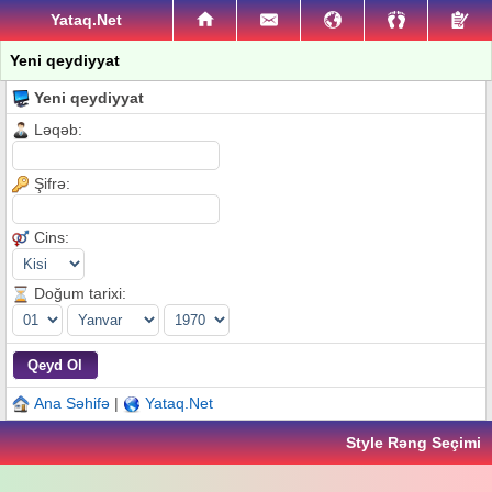
Yataq.Net
Yeni qeydiyyat
Yeni qeydiyyat
Ləqəb:
Şifrə:
Cins:
Doğum tarixi:
Ana Səhifə
|
Yataq.Net
Style Rəng Seçimi