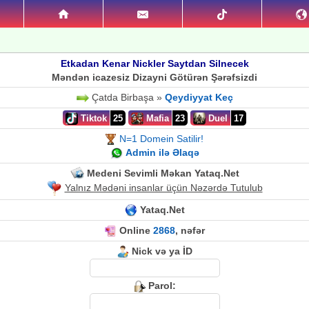
Etkadan Kenar Nickler Saytdan Silnecek
Məndən icazesiz Dizayni Götürən Şərəfsizdi
Çatda Birbaşa »
Qeydiyyat Keç
Tiktok
25
Mafia
23
Duel
17
N=1 Domein Satilir!
Admin ilə Əlaqə
Medeni Sevimli Məkan Yataq.Net
Yalnız Mədəni insanlar üçün Nəzərdə Tutulub
Yataq.Net
Online
2868
, nəfər
Nick və ya İD
Parol: