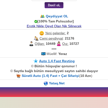
Qeydiyyat OL
[100% Tam Pulsuzdur]
Erotik Nikle Qeyd Olan Nik Silinecek
Yeni gələnlər:
2
Cəmi qeydiyyat
:
21176
Oğlan:
10449
Qız:
10727
••••
Müellif:
Yeraz
Auto 1.4 Fast Reyting
©
Bütün hüquqlar qorunur !
©
Saytla bağlı bütün məsuliyyəti saytın sahibi daşıyır
Sürətli Auto (1.4) Fast » Çat Sifarişi
(
10 Azn
)
Yataq.Net