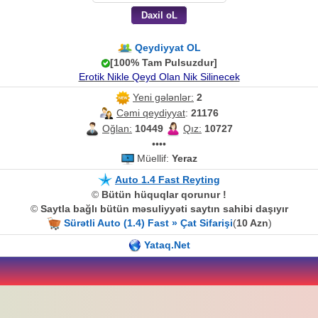
Qeydiyyat OL
[100% Tam Pulsuzdur]
Erotik Nikle Qeyd Olan Nik Silinecek
Yeni gələnlər:
2
Cəmi qeydiyyat
:
21176
Oğlan:
10449
Qız:
10727
••••
Müellif:
Yeraz
Auto 1.4 Fast Reyting
©
Bütün hüquqlar qorunur !
©
Saytla bağlı bütün məsuliyyəti saytın sahibi daşıyır
Sürətli Auto (1.4) Fast » Çat Sifarişi
(
10 Azn
)
Yataq.Net