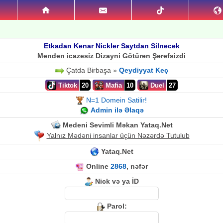
Etkadan Kenar Nickler Saytdan Silnecek
Məndən icazesiz Dizayni Götürən Şərəfsizdi
Çatda Birbaşa »
Qeydiyyat Keç
Tiktok
20
Mafia
10
Duel
27
N=1 Domein Satilir!
Admin ilə Əlaqə
Medeni Sevimli Məkan Yataq.Net
Yalnız Mədəni insanlar üçün Nəzərdə Tutulub
Yataq.Net
Online
2868
, nəfər
Nick və ya İD
Parol: