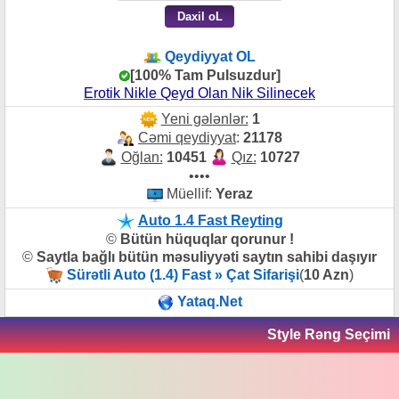
Qeydiyyat OL
[100% Tam Pulsuzdur]
Erotik Nikle Qeyd Olan Nik Silinecek
Yeni gələnlər:
1
Cəmi qeydiyyat
:
21178
Oğlan:
10451
Qız:
10727
••••
Müellif:
Yeraz
Auto 1.4 Fast Reyting
©
Bütün hüquqlar qorunur !
©
Saytla bağlı bütün məsuliyyəti saytın sahibi daşıyır
Sürətli Auto (1.4) Fast » Çat Sifarişi
(
10 Azn
)
Yataq.Net
Style Rəng Seçimi