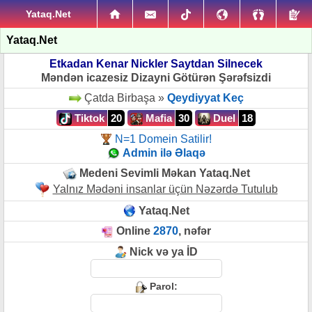
Yataq.Net
Yataq.Net
Etkadan Kenar Nickler Saytdan Silnecek
Məndən icazesiz Dizayni Götürən Şərəfsizdi
Çatda Birbaşa »
Qeydiyyat Keç
Tiktok
20
Mafia
30
Duel
18
N=1 Domein Satilir!
Admin ilə Əlaqə
Medeni Sevimli Məkan Yataq.Net
Yalnız Mədəni insanlar üçün Nəzərdə Tutulub
Yataq.Net
Online
2870
, nəfər
Nick və ya İD
Parol: