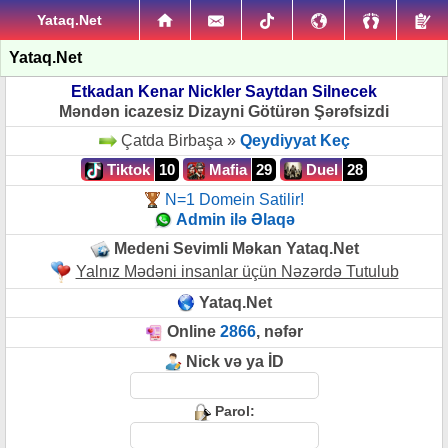
Yataq.Net
Yataq.Net
Etkadan Kenar Nickler Saytdan Silnecek
Məndən icazesiz Dizayni Götürən Şərəfsizdi
Çatda Birbaşa »
Qeydiyyat Keç
Tiktok
10
Mafia
29
Duel
28
N=1 Domein Satilir!
Admin ilə Əlaqə
Medeni Sevimli Məkan Yataq.Net
Yalnız Mədəni insanlar üçün Nəzərdə Tutulub
Yataq.Net
Online
2866
, nəfər
Nick və ya İD
Parol: