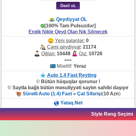
Qeydiyyat OL
[100% Tam Pulsuzdur]
Erotik Nikle Qeyd Olan Nik Silinecek
Yeni gələnlər:
0
Cəmi qeydiyyat
:
21174
Oğlan:
10448
Qız:
10726
••••
Müellif:
Yeraz
Auto 1.4 Fast Reyting
©
Bütün hüquqlar qorunur !
©
Saytla bağlı bütün məsuliyyəti saytın sahibi daşıyır
Sürətli Auto (1.4) Fast » Çat Sifarişi
(
10 Azn
)
Yataq.Net
Style Rəng Seçimi