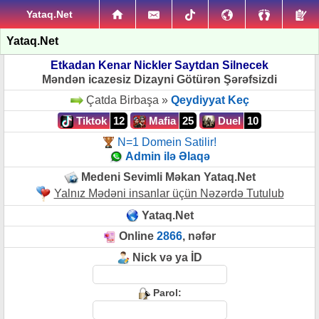
Yataq.Net
Yataq.Net
Etkadan Kenar Nickler Saytdan Silnecek
Məndən icazesiz Dizayni Götürən Şərəfsizdi
Çatda Birbaşa »
Qeydiyyat Keç
Tiktok
12
Mafia
25
Duel
10
N=1 Domein Satilir!
Admin ilə Əlaqə
Medeni Sevimli Məkan Yataq.Net
Yalnız Mədəni insanlar üçün Nəzərdə Tutulub
Yataq.Net
Online
2866
, nəfər
Nick və ya İD
Parol: