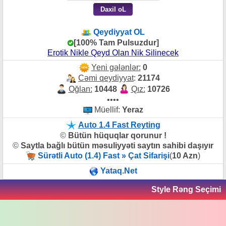
Qeydiyyat OL
[100% Tam Pulsuzdur]
Erotik Nikle Qeyd Olan Nik Silinecek
Yeni gələnlər:
0
Cəmi qeydiyyat
:
21174
Oğlan:
10448
Qız:
10726
••••
Müellif:
Yeraz
Auto 1.4 Fast Reyting
©
Bütün hüquqlar qorunur !
©
Saytla bağlı bütün məsuliyyəti saytın sahibi daşıyır
Sürətli Auto (1.4) Fast » Çat Sifarişi
(
10 Azn
)
Yataq.Net
Style Rəng Seçimi