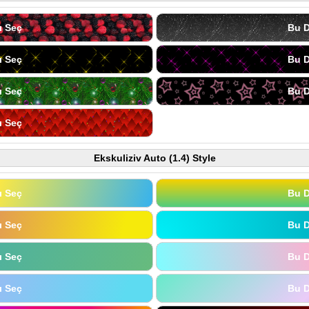
ı Seç
Bu D
ı Seç
Bu D
ı Seç
Bu D
ı Seç
Ekskuliziv Auto (1.4) Style
ı Seç
Bu D
ı Seç
Bu D
ı Seç
Bu D
ı Seç
Bu D