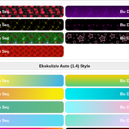
ı Seç
Bu D
ı Seç
Bu D
ı Seç
Bu D
ı Seç
Ekskuliziv Auto (1.4) Style
ı Seç
Bu D
ı Seç
Bu D
ı Seç
Bu D
ı Seç
Bu D