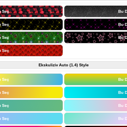
ı Seç
Bu D
ı Seç
Bu D
ı Seç
Bu D
ı Seç
Ekskuliziv Auto (1.4) Style
ı Seç
Bu D
ı Seç
Bu D
ı Seç
Bu D
ı Seç
Bu D