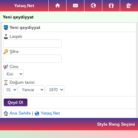
Yataq.Net
Yeni qeydiyyat
Yeni qeydiyyat
Ləqəb:
Şifrə:
Cins:
Doğum tarixi:
Ana Səhifə
|
Yataq.Net
Style Rəng Seçimi