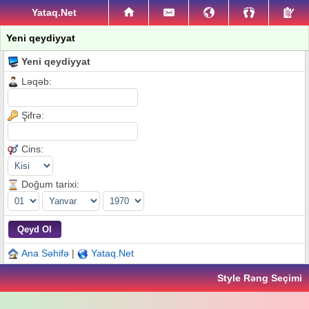
Yataq.Net
Yeni qeydiyyat
Yeni qeydiyyat
Ləqəb:
Şifrə:
Cins:
Doğum tarixi:
Ana Səhifə
|
Yataq.Net
Style Rəng Seçimi