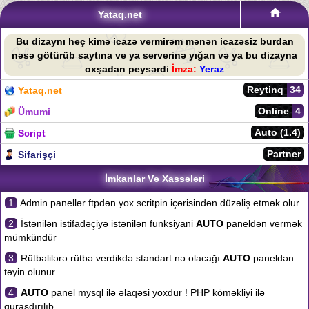
Yataq.net
Bu dizaynı heç kimə icazə vermirəm mənən icazəsiz burdan
nəsə götürüb saytına ve ya serverinə yığan və ya bu dizayna
oxşadan peysərdi
İmza:
Yeraz
Reytinq
34
Yataq.net
Online
4
Ümumi
Auto (1.4)
Script
Partner
Sifarişçi
İmkanlar Və Xassələri
1
Admin panellər ftpdən yox scritpin içərisindən düzəliş etmək olur
2
İstənilən istifadəçiyə istənilən funksiyani
AUTO
paneldən vermək
mümkündür
3
Rütbəlilərə rütbə verdikdə standart nə olacağı
AUTO
paneldən
təyin olunur
4
AUTO
panel mysql ilə əlaqəsi yoxdur ! PHP köməkliyi ilə
quraşdırılıb