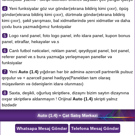
4
Yeni funksiyalar göz vur göndər(ekrana bildiriş kimi çıxır), öpüş
göndər(ekrana bildiriş kimi çıxır), dürtmələ göndər(ekrana bildiriş
kimi çıxır), şəkil yarışması, bal xidmətlərində yeni xidmətlər və daha
çoxlu bura yazmadığımız funksiyalar
5
Logo rand panel, foto logo panel, info idarə panel, kupon bonus
panel, etiraflar, hekayələr və.s
6
Canlı futbol nəticələri, reklam panel, qeydiyyat panel, bot panel,
referer panel ve.s bura yazmağa yerləşməyən panellər və
funksiyalar
7
Yeni
Auto (1.4)
yığdıran hər bir adminə azercell partnerlik pulsuz
qoşulur və + azərcell panel hədiyyə(Paneldən tam olaraq
müqavilənin və ödənişlərin idarə olunması)
8
Saxta, deşikli, oğurluq skriptlərə, dizaynı bizim saytın dizaynına
oxşar skriptlərə aldanmayın ! Orijinal
Auto (1.4)
skripti yalnız
bizdədir
Auto (1.4) » Çat Satış Mərkəzi
Whatsapa Mesaj Göndər
Telefona Mesaj Göndər