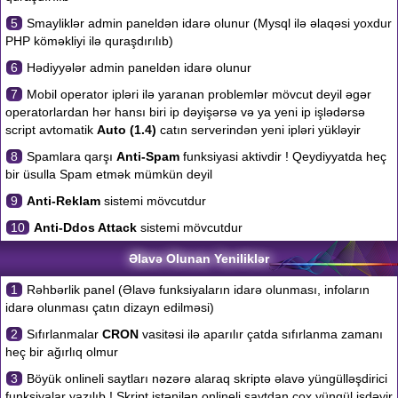
5
Smayliklər admin paneldən idarə olunur (Mysql ilə əlaqəsi yoxdur
PHP köməkliyi ilə quraşdırılıb)
6
Hədiyyələr admin paneldən idarə olunur
7
Mobil operator ipləri ilə yaranan problemlər mövcut deyil əgər
operatorlardan hər hansı biri ip dəyişərsə və ya yeni ip işlədərsə
script avtomatik
Auto (1.4)
catın serverindən yeni ipləri yükləyir
8
Spamlara qarşı
Anti-Spam
funksiyasi aktivdir ! Qeydiyyatda heç
bir üsulla Spam etmək mümkün deyil
9
Anti-Reklam
sistemi mövcutdur
10
Anti-Ddos Attack
sistemi mövcutdur
Əlavə Olunan Yeniliklər
1
Rəhbərlik panel (Əlavə funksiyaların idarə olunması, infoların
idarə olunması çatın dizayn edilməsi)
2
Sıfırlanmalar
CRON
vasitəsi ilə aparılır çatda sıfırlanma zamanı
heç bir ağırlıq olmur
3
Böyük onlineli saytları nəzərə alaraq skriptə əlavə yüngülləşdirici
funksiyalar yazılıb ! Skript istənilən onlineli saytdan çox yüngül işdəyir