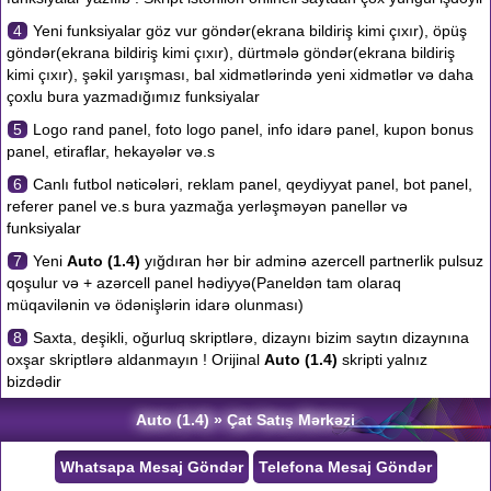
4
Yeni funksiyalar göz vur göndər(ekrana bildiriş kimi çıxır), öpüş
göndər(ekrana bildiriş kimi çıxır), dürtmələ göndər(ekrana bildiriş
kimi çıxır), şəkil yarışması, bal xidmətlərində yeni xidmətlər və daha
çoxlu bura yazmadığımız funksiyalar
5
Logo rand panel, foto logo panel, info idarə panel, kupon bonus
panel, etiraflar, hekayələr və.s
6
Canlı futbol nəticələri, reklam panel, qeydiyyat panel, bot panel,
referer panel ve.s bura yazmağa yerləşməyən panellər və
funksiyalar
7
Yeni
Auto (1.4)
yığdıran hər bir adminə azercell partnerlik pulsuz
qoşulur və + azərcell panel hədiyyə(Paneldən tam olaraq
müqavilənin və ödənişlərin idarə olunması)
8
Saxta, deşikli, oğurluq skriptlərə, dizaynı bizim saytın dizaynına
oxşar skriptlərə aldanmayın ! Orijinal
Auto (1.4)
skripti yalnız
bizdədir
Auto (1.4) » Çat Satış Mərkəzi
Whatsapa Mesaj Göndər
Telefona Mesaj Göndər