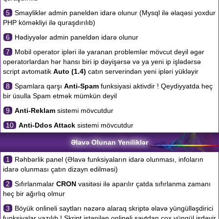
5
Smayliklər admin paneldən idarə olunur (Mysql ilə əlaqəsi yoxdur
PHP köməkliyi ilə quraşdırılıb)
6
Hədiyyələr admin paneldən idarə olunur
7
Mobil operator ipləri ilə yaranan problemlər mövcut deyil əgər
operatorlardan hər hansı biri ip dəyişərsə və ya yeni ip işlədərsə
script avtomatik
Auto (1.4)
catın serverindən yeni ipləri yükləyir
8
Spamlara qarşı
Anti-Spam
funksiyasi aktivdir ! Qeydiyyatda heç
bir üsulla Spam etmək mümkün deyil
9
Anti-Reklam
sistemi mövcutdur
10
Anti-Ddos Attack
sistemi mövcutdur
Əlavə Olunan Yeniliklər
1
Rəhbərlik panel (Əlavə funksiyaların idarə olunması, infoların
idarə olunması çatın dizayn edilməsi)
2
Sıfırlanmalar
CRON
vasitəsi ilə aparılır çatda sıfırlanma zamanı
heç bir ağırlıq olmur
3
Böyük onlineli saytları nəzərə alaraq skriptə əlavə yüngülləşdirici
funksiyalar yazılıb ! Skript istənilən onlineli saytdan çox yüngül işdəyir