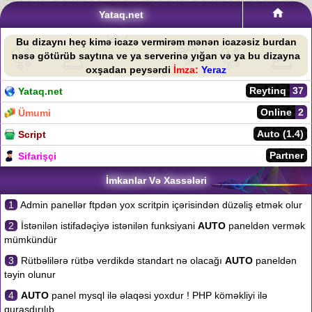
Yataq.net
Bu dizaynı heç kimə icazə vermirəm mənən icazəsiz burdan
nəsə götürüb saytına ve ya serverinə yığan və ya bu dizayna
oxşadan peysərdi
İmza:
Yeraz
Reytinq
37
Yataq.net
Online
2
Ümumi
Auto (1.4)
Script
Partner
Sifarişçi
İmkanlar Və Xassələri
1
Admin panellər ftpdən yox scritpin içərisindən düzəliş etmək olur
2
İstənilən istifadəçiyə istənilən funksiyani
AUTO
paneldən vermək
mümkündür
3
Rütbəlilərə rütbə verdikdə standart nə olacağı
AUTO
paneldən
təyin olunur
4
AUTO
panel mysql ilə əlaqəsi yoxdur ! PHP köməkliyi ilə
quraşdırılıb