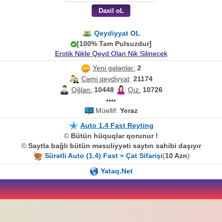
Qeydiyyat OL
[100% Tam Pulsuzdur]
Erotik Nikle Qeyd Olan Nik Silinecek
Yeni gələnlər:
2
Cəmi qeydiyyat
:
21174
Oğlan:
10448
Qız:
10726
••••
Müellif:
Yeraz
Auto 1.4 Fast Reyting
©
Bütün hüquqlar qorunur !
©
Saytla bağlı bütün məsuliyyəti saytın sahibi daşıyır
Sürətli Auto (1.4) Fast » Çat Sifarişi
(
10 Azn
)
Yataq.Net