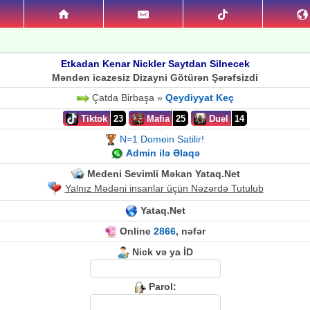
Etkadan Kenar Nickler Saytdan Silnecek
Məndən icazesiz Dizayni Götürən Şərəfsizdi
Çatda Birbaşa »
Qeydiyyat Keç
Tiktok
23
Mafia
25
Duel
14
N=1 Domein Satilir!
Admin ilə Əlaqə
Medeni Sevimli Məkan Yataq.Net
Yalnız Mədəni insanlar üçün Nəzərdə Tutulub
Yataq.Net
Online
2866
, nəfər
Nick və ya İD
Parol: