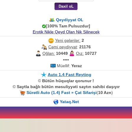
Qeydiyyat OL
[100% Tam Pulsuzdur]
Erotik Nikle Qeyd Olan Nik Silinecek
Yeni gələnlər:
2
Cəmi qeydiyyat
:
21176
Oğlan:
10449
Qız:
10727
••••
Müellif:
Yeraz
Auto 1.4 Fast Reyting
©
Bütün hüquqlar qorunur !
©
Saytla bağlı bütün məsuliyyəti saytın sahibi daşıyır
Sürətli Auto (1.4) Fast » Çat Sifarişi
(
10 Azn
)
Yataq.Net