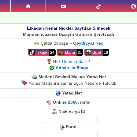
Etkadan Kenar Nickler Saytdan Silnecek
Məndən icazesiz Dizayni Götürən Şərəfsizdi
Çatda Birbaşa »
Qeydiyyat Keç
Tiktok
24
Mafia
21
Duel
19
N=1 Domein Satilir!
Admin ilə Əlaqə
Medeni Sevimli Məkan Yataq.Net
Yalnız Mədəni insanlar üçün Nəzərdə Tutulub
Yataq.Net
Online
2868
, nəfər
Nick və ya İD
Parol: